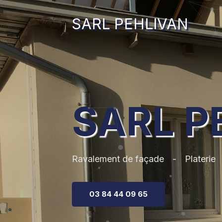
SARL PEHLIVAN
SARL P
Ravalement de façade
Platerie
03 84 44 09 65