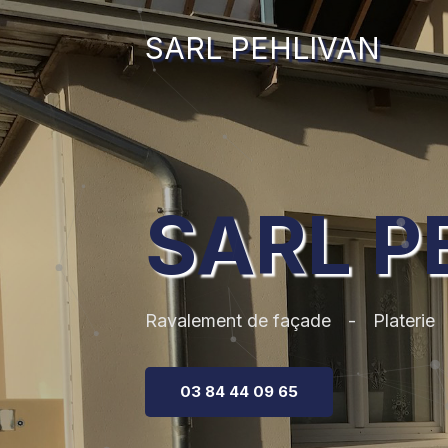
SARL PEHLIVAN
SARL P
Ravalement de façade
Platerie
03 84 44 09 65