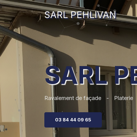
SARL PEHLIVAN
SARL P
Ravalement de façade
Platerie
03 84 44 09 65