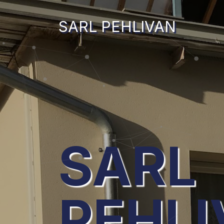
SARL PEHLIVAN
SARL
PEHL