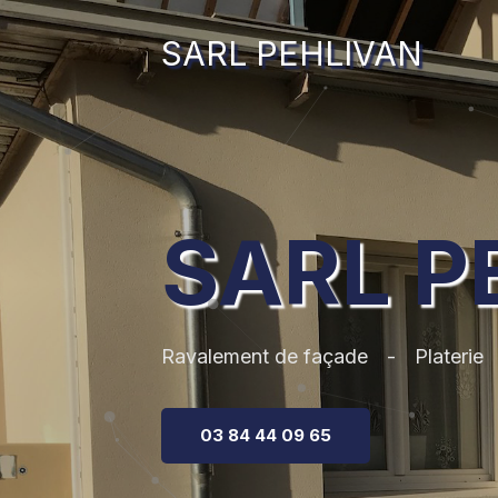
SARL PEHLIVAN
SARL P
Ravalement de façade
Platerie
03 84 44 09 65