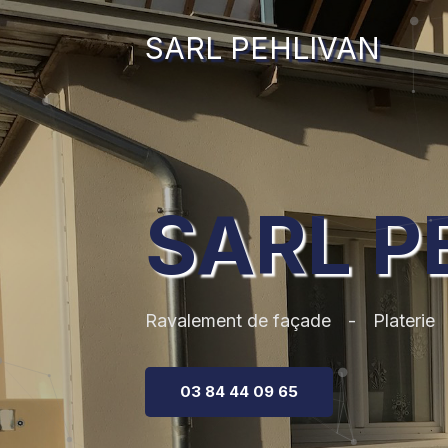
SARL PEHLIVAN
SARL P
Ravalement de façade
Platerie
03 84 44 09 65